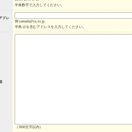
半角数字で入力してください。
アドレ
例:yamada@xx.xx.jp
半角 @を含むアドレスを入力してください。
 容
（3000文字以内）