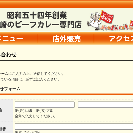
い合わせ
ォームにご入力の上、送信してください。
いている項目は、必ずご記入ください。
せフォーム
 名
例(姓):山田 例(名):太郎
全角で入力してください。
話番
例:01-2345-6789