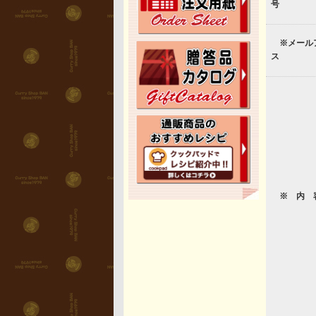
号
※メール
ス
※ 内