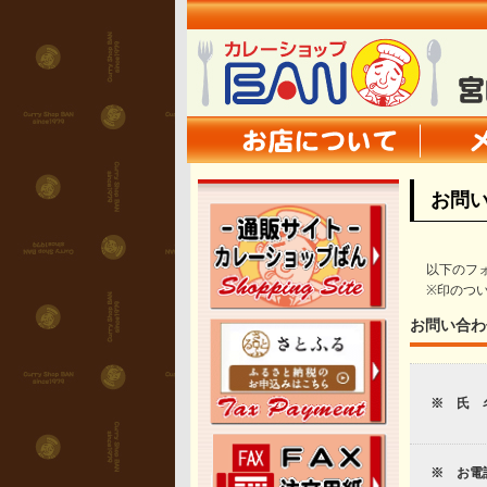
お問
以下のフ
※印のつ
お問い合わ
※ 氏
※ お電